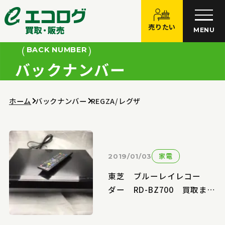
売りたい
MENU
BACK NUMBER
バックナンバー
ホーム
バックナンバー
REGZA/レグザ
家電
2019/01/03
東芝 ブルーレイレコー
ダー RD-BZ700 買取まし
た エコログ佐世保相浦店