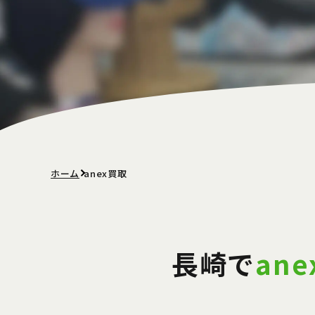
ホーム
anex買取
長崎で
ane