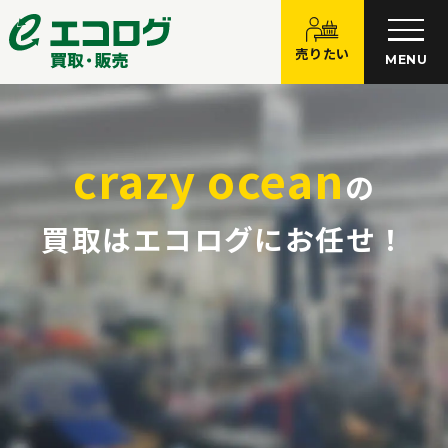
売りたい
MENU
crazy ocean
の
買取はエコログにお任せ！