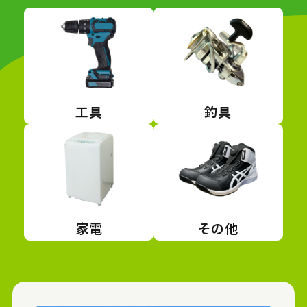
工具
釣具
家電
その他