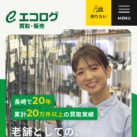
売りたい
MENU
20
長崎で
年
20
累計
万件以上
の買取実績
老舗としての、