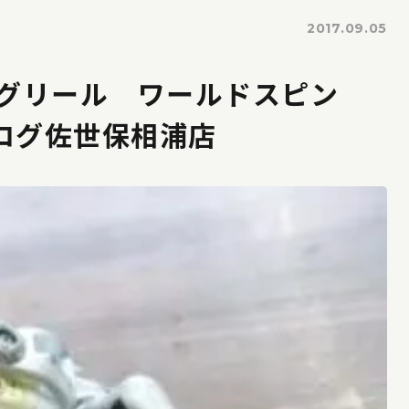
2017.09.05
ングリール ワールドスピン
コログ佐世保相浦店