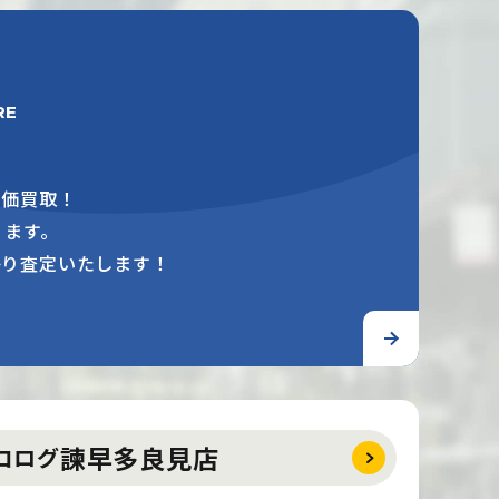
RE
高価買取！
ります。
かり査定いたします！
諫早多良見店
コログ