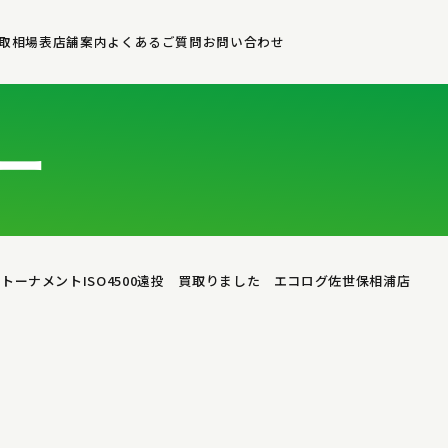
取相場表
店舗案内
よくあるご質問
お問い合わせ
ー
 トーナメントISO4500遠投 買取りました エコログ佐世保相浦店