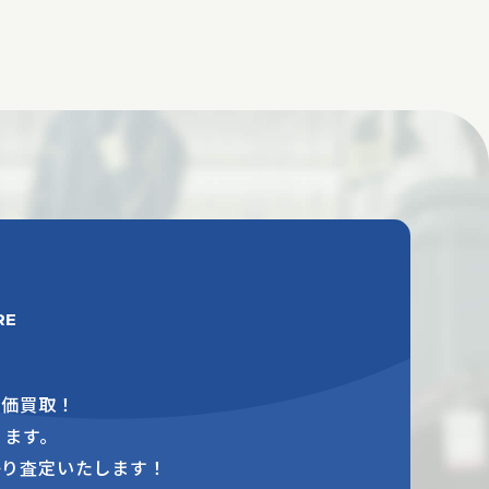
RE
高価買取！
ります。
かり査定いたします！