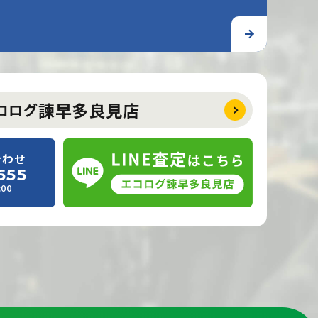
諫早多良見店
コログ
合わせ
555
00