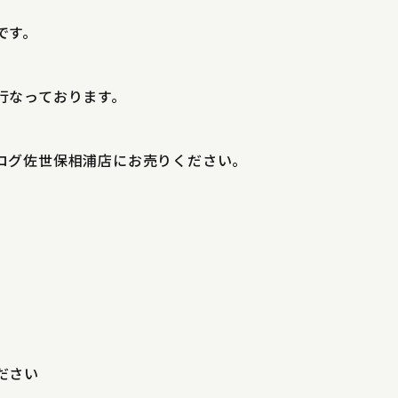
です。
行なっております。
ログ佐世保相浦店にお売りください。
ださい