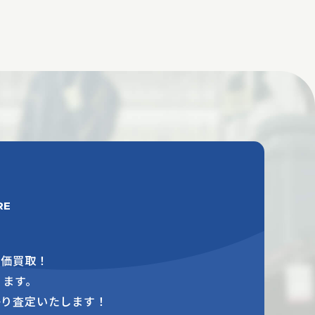
RE
高価買取！
ります。
かり査定いたします！