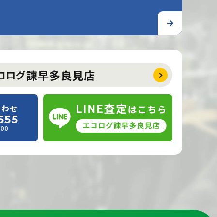
諫早多良見店
コログ
合わせ
555
00