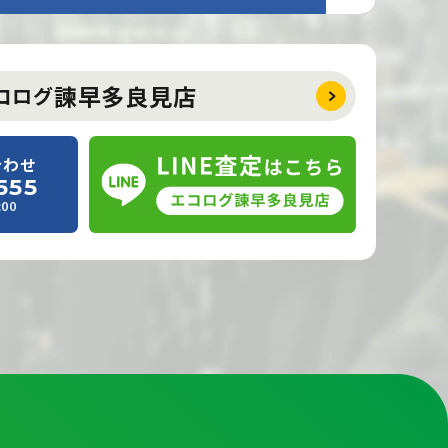
諫早多良見店
コログ
合わせ
555
00