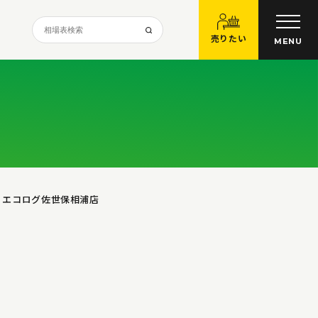
売りたい
MENU
た エコログ佐世保相浦店