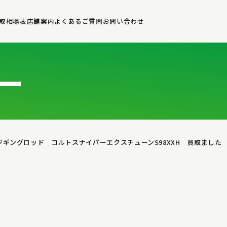
取相場表
店舗案内
よくあるご質問
お問い合わせ
ー
アジギングロッド コルトスナイパーエクスチューンS98XXH 買取まし