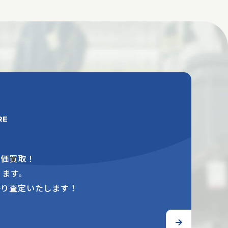
RE
高価買取！
ります。
かり査定いたします！