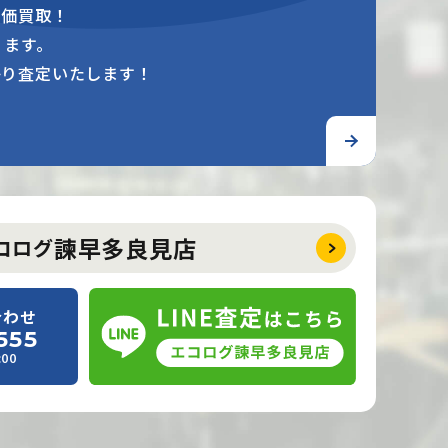
高価買取！
ります。
かり査定いたします！
諫早多良見店
コログ
合わせ
555
00