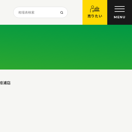
売りたい
MENU
相浦店