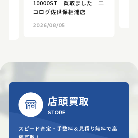
10000ST 買取ました エ
エ
た
コログ佐世保相浦店
店
20
2026/08/05
店頭買取
STORE
スピード査定・手数料＆見積り無料で高
価買取！