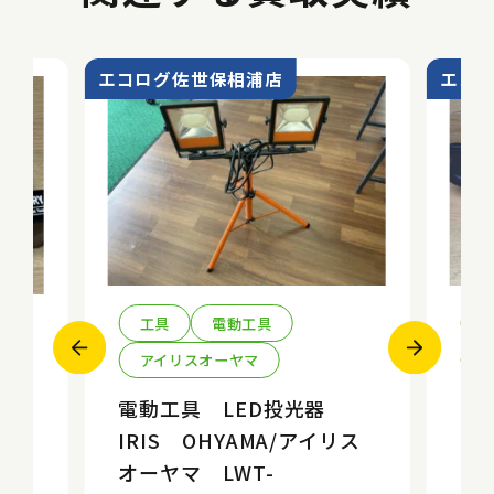
エコログ佐世保相浦店
エコ
工具
電動工具
アイリスオーヤマ
k
電動工具 LED投光器
エ
IRIS OHYAMA/アイリス
ソ
オーヤマ LWT-
E
10