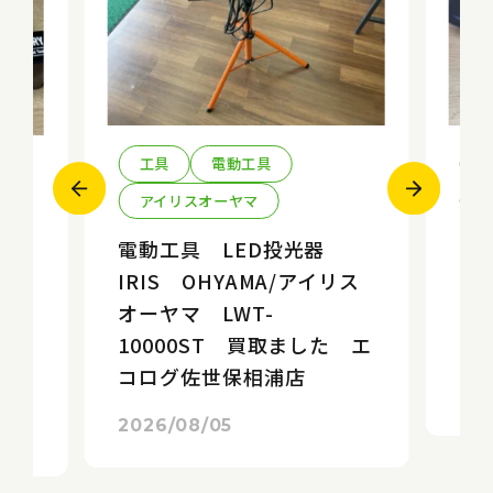
工具
電動工具
アイリスオーヤマ
k
電動工具 LED投光器
エ
IRIS OHYAMA/アイリス
ソ
オーヤマ LWT-
E
10
10000ST 買取ました エ
エ
た
コログ佐世保相浦店
店
20
2026/08/05