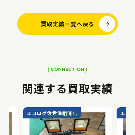
買取実績一覧へ戻る
CONNECTION
関連する買取実績
エコログ佐世保相浦店
エコ