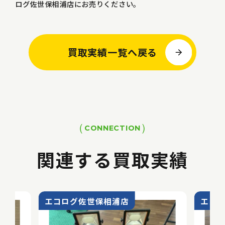
ログ佐世保相浦店にお売りください。
買取実績一覧へ戻る
CONNECTION
関連する買取実績
エコログ佐世保相浦店
エコ