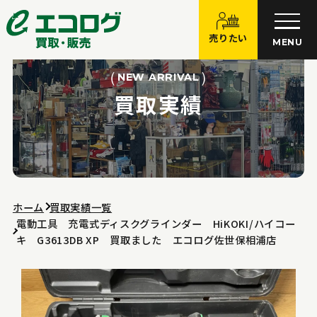
売りたい
MENU
NEW ARRIVAL
買取実績
ホーム
買取実績一覧
電動工具 充電式ディスクグラインダー HiKOKI/ハイコー
キ G3613DB XP 買取ました エコログ佐世保相浦店