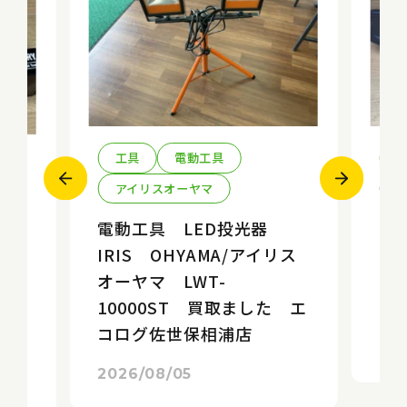
工具
電動工具
アイリスオーヤマ
k
電動工具 LED投光器
エ
IRIS OHYAMA/アイリス
ソ
オーヤマ LWT-
E
10
10000ST 買取ました エ
エ
た
コログ佐世保相浦店
店
20
2026/08/05