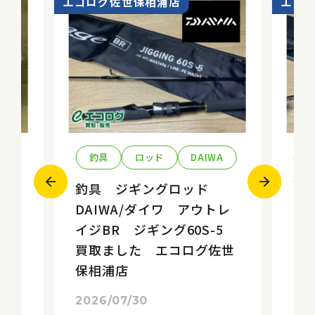
エコログ佐世保相浦店
エコ
釣具
ロッド
DAIWA
S
釣具 ジギングロッド
DAIWA/ダイワ アウトレ
釣
イジBR ジギング60S-5
S
買取ました エコログ佐世
リ
 エン
保相浦店
ま
カ
浦
 エ
2026/07/30