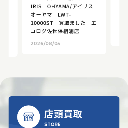
IRIS OHYAMA/アイリス
ソ
オーヤマ LWT-
E
10
10000ST 買取ました エ
エ
た
コログ佐世保相浦店
店
20
2026/08/05
店頭買取
STORE