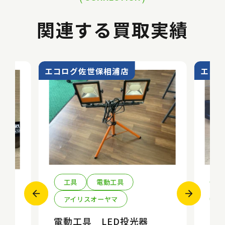
関連する買取実績
エコログ佐世保相浦店
エコ
工具
電動工具
アイリスオーヤマ
k
電動工具 LED投光器
エ