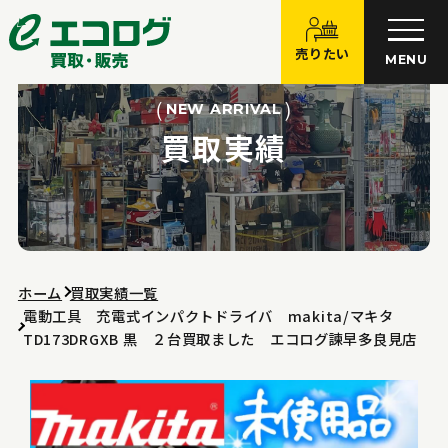
売りたい
MENU
NEW ARRIVAL
買取実績
ホーム
買取実績一覧
電動工具 充電式インパクトドライバ makita/マキタ
TD173DRGXB 黒 ２台買取ました エコログ諫早多良見店