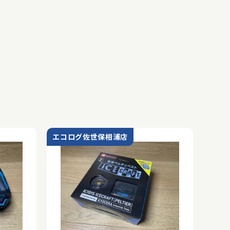
エコログ佐世保相浦店
エコ