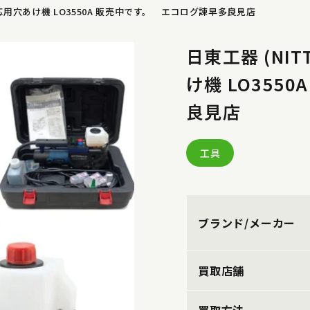
磁気応用穴あけ機 LO3550A 販売中です。 エコログ諫早多良見店
日東工器 (NIT
け機 LO355
良見店
工具
ブランド/メーカー
買取店舗