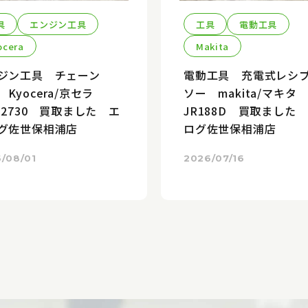
具
エンジン工具
工具
電動工具
ocera
Makita
ジン工具 チェーン
電動工具 充電式レシ
 Kyocera/京セラ
ソー makita/マキ
K-2730 買取ました エ
JR188D 買取ました
グ佐世保相浦店
ログ佐世保相浦店
/08/01
2026/07/16