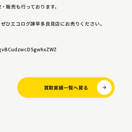
取・販売も行っております。
、ぜひエコログ諫早多良見店にお売りください。
JPagvBCudzwcD5gwhxZWZ
買取実績一覧へ戻る