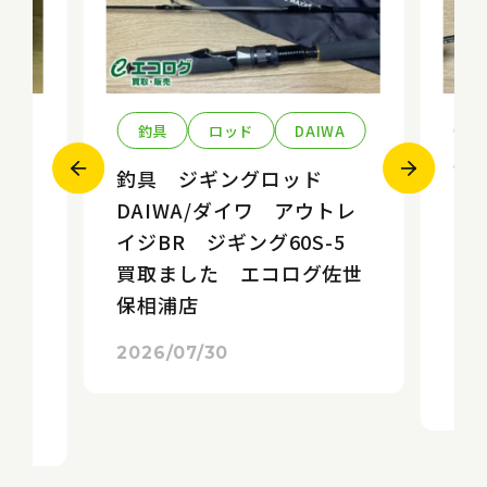
釣具
ロッド
DAIWA
S
釣具 ジギングロッド
DAIWA/ダイワ アウトレ
釣
イジBR ジギング60S-5
S
買取ました エコログ佐世
リ
 エン
保相浦店
ま
カ
浦
 エ
2026/07/30
20