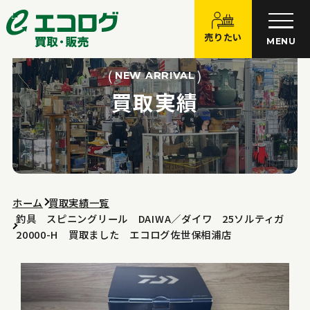
売りたい
MENU
NEW ARRIVAL
買取実績
ホーム
買取実績一覧
釣具 スピニングリール DAIWA／ダイワ 25ソルティガ
20000-H 買取ました エコログ佐世保相浦店