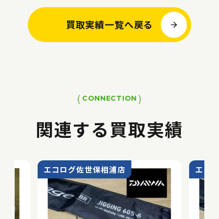
買取実績一覧へ戻る
CONNECTION
関連する買取実績
エコログ佐世保相浦店
エコ