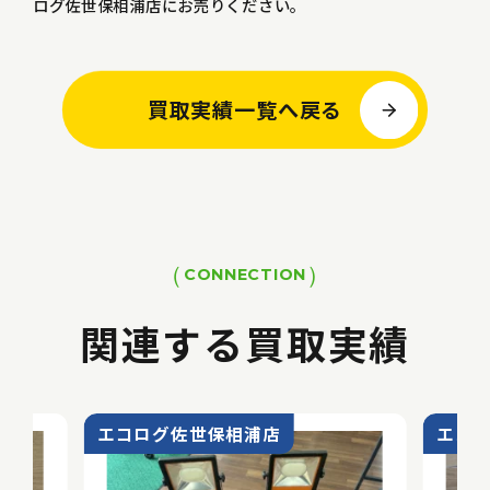
ログ佐世保相浦店にお売りください。
買取実績一覧へ戻る
CONNECTION
関連する買取実績
エコログ佐世保相浦店
エコ