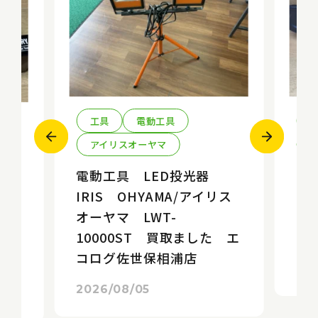
工具
電動工具
アイリスオーヤマ
k
電動工具 LED投光器
エ
IRIS OHYAMA/アイリス
ソ
オーヤマ LWT-
E
10
10000ST 買取ました エ
エ
た
コログ佐世保相浦店
店
20
2026/08/05